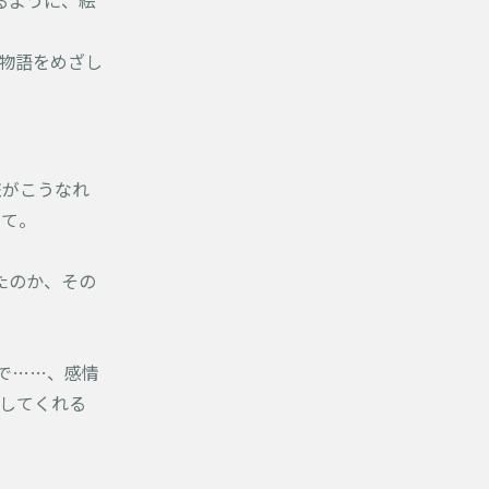
るように、絵
物語をめざし
恋がこうなれ
みて。
たのか、その
で……、感情
してくれる