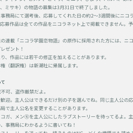
、ミサキ）の物語の募集は3月31日で終了しました。
事務局にて選考後、応募してくれた日の約2～3週間後にニコ
。応募作品は全ての作品をニコラネット上で掲載できません。
誌の連載「ニコラ学園恋物語」の原作に採用された方には、ニ
プレゼント！
たり、作品には若干の修正を加えることがあります。
作権（翻訳権）は新潮社に帰属します。
って
作成不可、盗作厳禁だよ。
大歓迎。主人公はできるだけ別の子を選んでね。同じ主人公の
務局で主人公名を変更することがあります。
ニコガ、メン㋲を主人公にしたラブストーリーを待ってるよ。
か、事務局にわかるように書いてね！