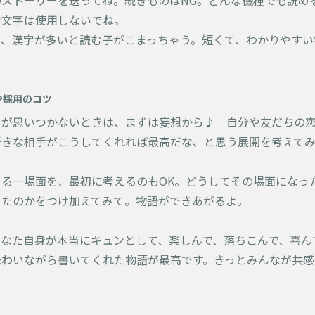
のストーリーを送ってね。続きものはNG。どんな機種でも読め
な文字は使用しないでね。
り、漢字が多いと読む子がこまっちゃう。短くて、わかりやすい
や採用のコツ
ーが思いつかないときは、まずは妄想から♪ 自分や友だちの
好きな相手がこうしてくれれば最高だな、と思う展開を考えて
する一場面を、最初に考えるのもOK。どうしてその場面になっ
ったのかをつけ加えてみて。物語ができあがるよ。
あなた自身が本当にキュンとして、楽しんで、落ちこんで、喜ん
味わいながら書いてくれた物語が最高です。きっとみんなが共感