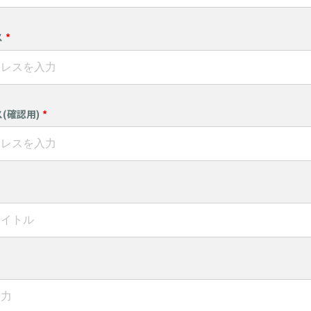
ス
*
(確認用)
*