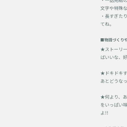
・一話完結
文字や特殊
・長すぎた
てね。
■物語づくり
★ストーリ
ばいいな、
★ドキドキ
あとどうな
★何より、
をいっぱい
よ!!