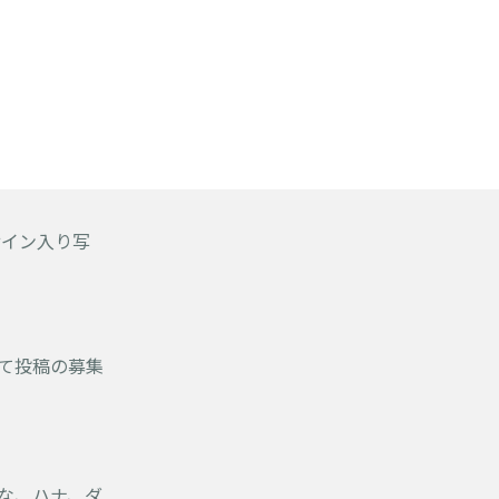
サイン入り写
して投稿の募集
な、ハナ、ダ