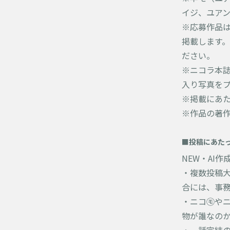
イジ、ユアン
※応募作品は
掲載します
ださい。
※ニコラ本
入り写真を
※掲載にあ
※作品の著
■投稿にあた
NEW・AI
・複数投稿
合には、事
・ニコ㋲や
物が誰なの