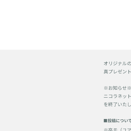
オリジナル
真プレゼン
※お知らせ
ニコラネット
を終了いた
■投稿につい
※卒モ（ユ